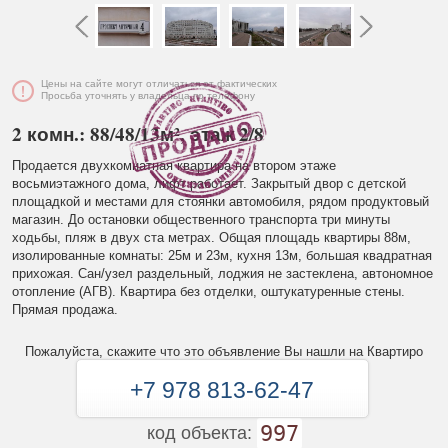
Цены на сайте могут отличаться от фактических
Просьба уточнять у владельца по телефону
2 комн.: 88/48/13м², этаж 2/8
Продается двухкомнатная квартира на втором этаже
восьмиэтажного дома, лифт работает. Закрытый двор с детской
площадкой и местами для стоянки автомобиля, рядом продуктовый
магазин. До остановки общественного транспорта три минуты
ходьбы, пляж в двух ста метрах. Общая площадь квартиры 88м,
изолированные комнаты: 25м и 23м, кухня 13м, большая квадратная
прихожая. Сан/узел раздельный, лоджия не застеклена, автономное
отопление (АГВ). Квартира без отделки, оштукатуренные стены.
Прямая продажа.
Пожалуйста, скажите что это объявление Вы нашли на Квартиро
+7 978 813-62-47
997
код объекта: