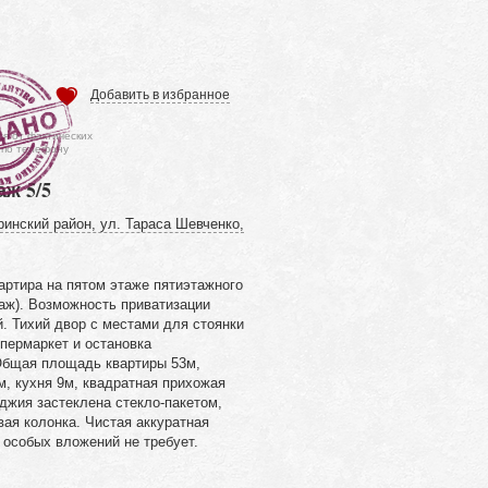
Добавить в избранное
ся от фактических
 по телефону
аж 5/5
ринский район, ул. Тараса Шевченко,
артира на пятом этаже пятиэтажного
таж). Возможность приватизации
й. Тихий двор с местами для стоянки
пермаркет и остановка
 Общая площадь квартиры 53м,
м, кухня 9м, квадратная прихожая
джия застеклена стекло-пакетом,
вая колонка. Чистая аккуратная
 особых вложений не требует.