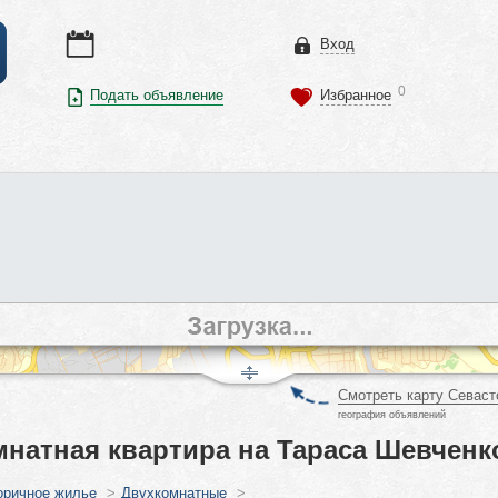
Вход
0
Подать объявление
Избранное
Смотреть карту Севаст
география объявлений
натная квартира на Тараса Шевченк
оричное жилье
>
Двухкомнатные
>