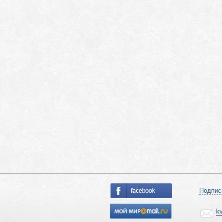
Подпис
k