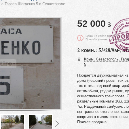
на Тараса Шевченко 5 в Севастополе
52 000
$
Цены на сайте могут отличать
Просьба уточнять у владельца
2 комн.: 53/28/9м², эт
Крым, Севастополь, Гага
5
Продается двухкомнатная кв
дома (чешский проект, тех.э
тех.етажа над всей квартиро
автомобиля, рядом рынок, су
общественного транспорта.
раздельные комнаты 16м, 12
7м. Раздельный сан/узел, ло
центральное отопление, газо
квартира в жилом состоянии,
Прямая продажа.