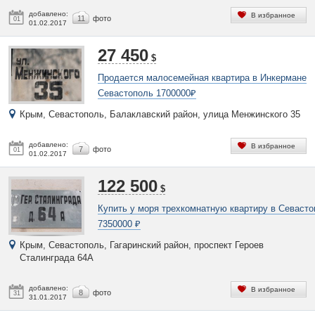
добавлено:
В избранное
11
фото
01
01.02.2017
27 450
$
Продается малосемейная квартира в Инкермане
Севастополь 1700000₽
Крым, Севастополь, Балаклавский район, улица Менжинского 35
добавлено:
В избранное
7
фото
01
01.02.2017
122 500
$
Купить у моря трехкомнатную квартиру в Севаст
7350000 ₽
Крым, Севастополь, Гагаринский район, проспект Героев
Сталинграда 64А
добавлено:
В избранное
8
фото
31
31.01.2017