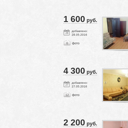
1 600
руб.
добавлено:
28
28.05.2016
6
фото
4 300
руб.
добавлено:
27
27.05.2016
12
фото
2 200
руб.