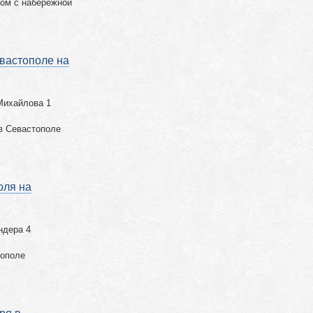
дом с набережной
вастополе на
Михайлова 1
в Севастополе
оля на
ндера 4
тополе