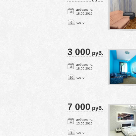
добавлено:
18
18.05.2016
6
фото
3 000
руб.
добавлено:
18
18.05.2016
10
фото
7 000
руб.
добавлено:
13
13.05.2016
9
фото