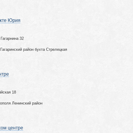
екте Юрия
 Гагарнина 32
Гагаринский район бухта Стрелецкая
нтре
ийская 18
тополя Ленинский район
хом центре