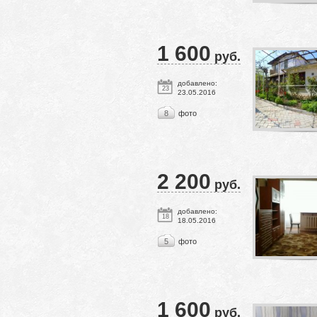
1 600
руб.
добавлено:
23
23.05.2016
8
фото
2 200
руб.
добавлено:
18
18.05.2016
5
фото
1 600
руб.