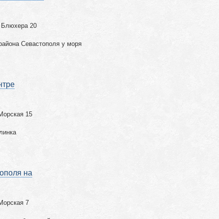
я Блюхера 20
района Севастополя у моря
нтре
Морская 15
линка
тополя на
Морская 7