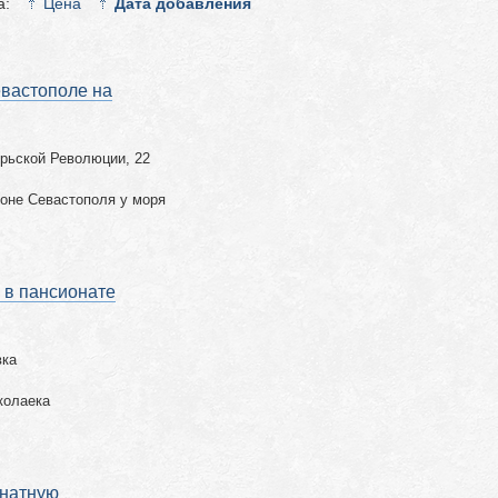
а:
Цена
Дата добавления
евастополе на
брьской Революции, 22
йоне Севастополя у моря
 в пансионате
вка
колаека
мнатную